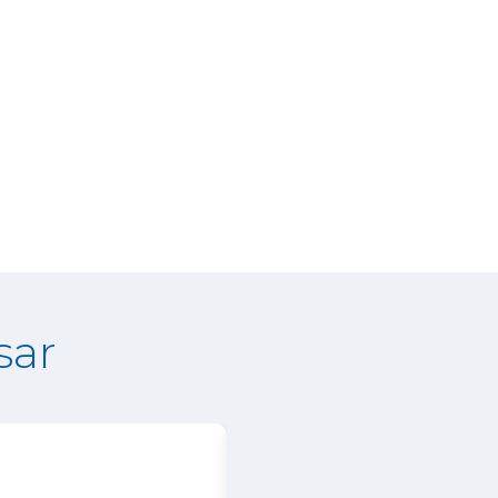
sar
25%