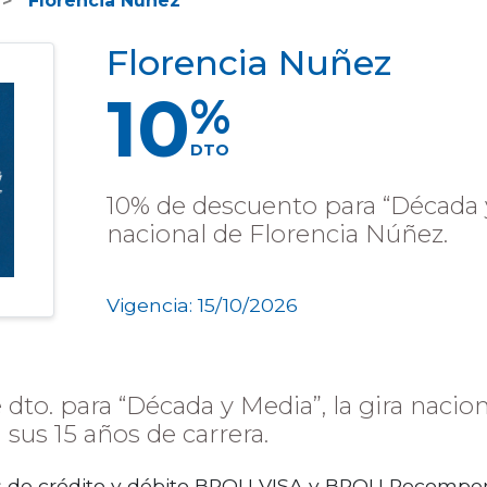
Florencia Nuñez
Florencia Nuñez
10
%
DTO
10% de descuento para “Década y
nacional de Florencia Núñez.
Vigencia: 15/10/2026
 dto. para “Década y Media”, la gira nacio
sus 15 años de carrera.
s de crédito y débito BROU VISA y BROU Recompe